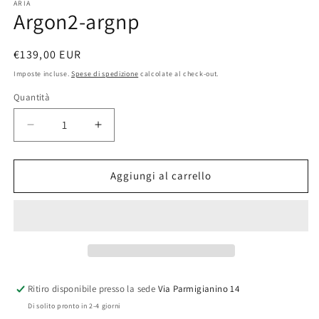
ARIA
finestra
fi
Argon2-argnp
modale
m
Prezzo
€139,00 EUR
di
Imposte incluse.
Spese di spedizione
calcolate al check-out.
listino
Quantità
Diminuisci
Aumenta
quantità
quantità
per
per
Argon2-
Argon2-
Aggiungi al carrello
argnp
argnp
Ritiro disponibile presso la sede
Via Parmigianino 14
Di solito pronto in 2-4 giorni