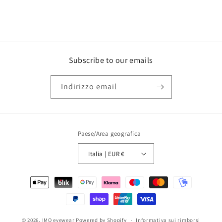
Subscribe to our emails
Indirizzo email
Paese/Area geografica
Italia | EUR €
Metodi
di
pagamento
© 2026,
IMO eyewear
Powered by Shopify
Informativa sui rimborsi