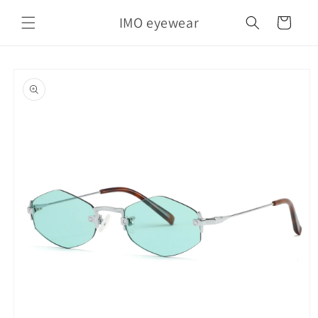
Vai
direttamente
IMO eyewear
Carrello
ai contenuti
Passa alle
informazioni
sul prodotto